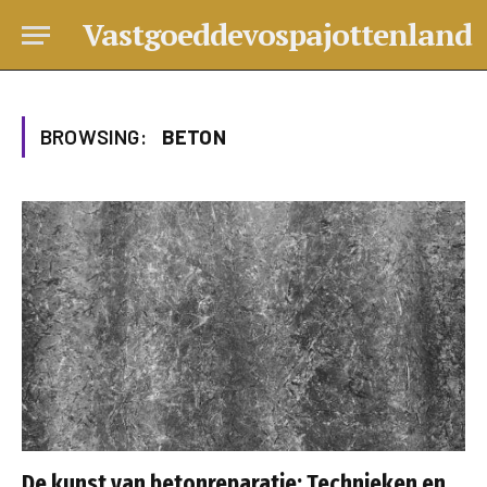
Vastgoeddevospajottenland
BROWSING:
BETON
De kunst van betonreparatie: Technieken en