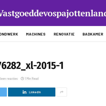
Vastgoeddevospajottenlan
ONDWERK
MACHINES
RENOVATIE
BADKAMER
6282_xl-2015-1
Geen reacties
1 Min Read
LinkedIn