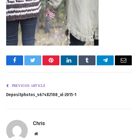
Facebook
Twitter
Pinterest
LinkedIn
Tumblr
Telegram
Emai
PREVIOUS ARTICLE
Depositphotos_467482108_xl-2015-1
Chris
Website