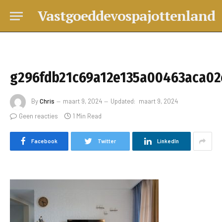
Vastgoeddevospajottenland
g296fdb21c69a12e135a00463aca02
By
Chris
maart 9, 2024
Updated:
maart 9, 2024
Geen reacties
1 Min Read
Facebook
Twitter
LinkedIn