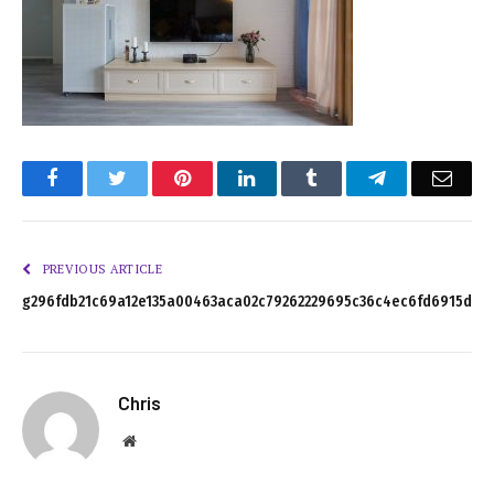
Facebook
Twitter
Pinterest
LinkedIn
Tumblr
Telegram
Emai
PREVIOUS ARTICLE
g296fdb21c69a12e135a00463aca02c79262229695c36c4ec6fd6915de9
Chris
Website