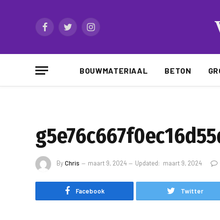
Facebook
Twitter
Instagram
BOUWMATERIAAL
BETON
GR
g5e76c667f0ec16d55
By
Chris
maart 9, 2024
Updated:
maart 9, 2024
Facebook
Twitter