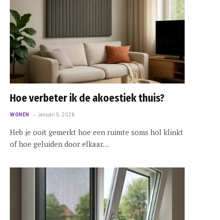
Hoe verbeter ik de akoestiek thuis?
WONEN
januari 5, 2026
Heb je ooit gemerkt hoe een ruimte soms hol klinkt
of hoe geluiden door elkaar…
1b2739d99d365756b14f05dc_640