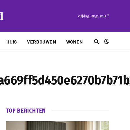
d
vrijdag, augustus 7
HUIS
VERBOUWEN
WONEN
a669ff5d450e6270b7b71b
TOP BERICHTEN