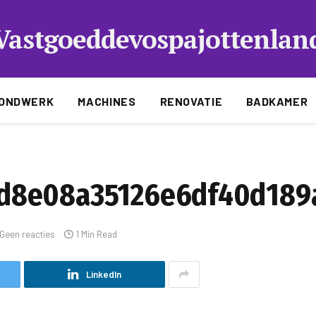
Vastgoeddevospajottenlan
ONDWERK
MACHINES
RENOVATIE
BADKAMER
d8e08a35126e6df40d189
Geen reacties
1 Min Read
LinkedIn