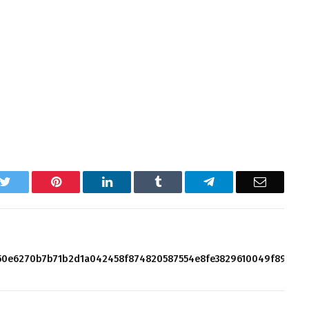
k
Twitter
Pinterest
LinkedIn
Tumblr
Telegram
Email
450e6270b7b71b2d1a042458f874820587554e8fe3829610049f89a565