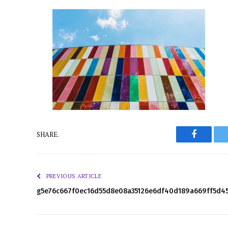
Faceboo
SHARE.
PREVIOUS ARTICLE
g5e76c667f0ec16d55d8e08a35126e6df40d189a669ff5d