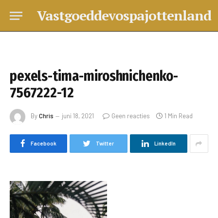
Vastgoeddevospajottenland
pexels-tima-miroshnichenko-
7567222-12
By
Chris
juni 18, 2021
Geen reacties
1 Min Read
Facebook
Twitter
LinkedIn